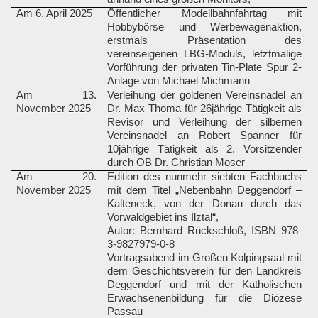
Am 6. April 2025
Öffentlicher Modellbahnfahrtag mit
Hobbybörse und Werbewagenaktion,
erstmals Präsentation des
vereinseigenen LBG-Moduls, letztmalige
Vorführung der privaten Tin-Plate Spur 2-
Anlage von Michael Michmann
Am 13.
Verleihung der goldenen Vereinsnadel an
November 2025
Dr. Max Thoma für 26jährige Tätigkeit als
Revisor und Verleihung der silbernen
Vereinsnadel an Robert Spanner für
10jährige Tätigkeit als 2. Vorsitzender
durch OB Dr. Christian Moser
Am 20.
Edition des nunmehr siebten Fachbuchs
November 2025
mit dem Titel „Nebenbahn Deggendorf –
Kalteneck, von der Donau durch das
Vorwaldgebiet ins Ilztal“,
Autor: Bernhard Rückschloß, ISBN 978-
3-9827979-0-8
Vortragsabend im Großen Kolpingsaal mit
dem Geschichtsverein für den Landkreis
Deggendorf und mit der Katholischen
Erwachsenenbildung für die Diözese
Passau