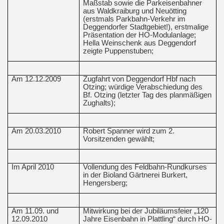
Maßstab sowie die Parkeisenbahner
aus Waldkraiburg und Neuötting
(erstmals Parkbahn-Verkehr im
Deggendorfer Stadtgebiet!), erstmalige
Präsentation der HO-Modulanlage;
Hella Weinschenk aus Deggendorf
zeigte Puppenstuben;
Am 12.12.2009
Zugfahrt von Deggendorf Hbf nach
Otzing; würdige Verabschiedung des
Bf. Otzing (letzter Tag des planmäßigen
Zughalts);
Am 20.03.2010
Robert Spanner wird zum 2.
Vorsitzenden gewählt;
Im April 2010
Vollendung des Feldbahn-Rundkurses
in der Bioland Gärtnerei Burkert,
Hengersberg;
Am 11.09. und
Mitwirkung bei der Jubiläumsfeier „120
12.09.2010
Jahre Eisenbahn in Plattling“ durch HO-