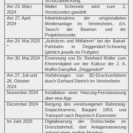
Schutzabdeckung,
Am 23. März
Walter Schmnelz wird zum 2.
2024
Vorsitzenden gewählt.
Am 27. April
Inbetriebnahme der umgestalteten
2024
Medienanlage im Vereinsheim, d.h.
Tausch der Beamer- und der
Projektionsseite
Am 24. Mai 2025
„Aufsitzen und Mitfahren“ bei der Bairail-
“
Parkbahn in Deggendorf-Scheuring
(jährlich jeweils im Frühjahr)
Am 30. Mai 2024
Ernennung von Dr. Reinhard Müller zum
Ehrenmitglied vor der Kulisse der J. A.
Maffei-Dampflok „Deggendorf“
Am 27. Juli und
Vorführungen von 3D-Druckverfahren
26. Oktober
durch Gerhard Dietrich im Vereinsheim
2024
November 2024
Installation einer Heizung-Fernsteuerung
über eine App
Dezember 2024
Bergung des vereinseigenen Bahnsteig-
Gepäckkarrens, Baujahr 1953, und
Transport nach Bayerisch Eisenstein
Im Jahr 2025
Digitalisierung der Drehscheibe im
Grenzbahnhof, dort Anlagensteuerung
anhand eines großen Monitors,