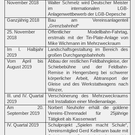
November 2018
Walter Schmelz wird Deutscher Meister
im internationalen LGB-
Anlagenwettbewerb der LGB-Depesche
Ganzjährig 2018
Bau am Vereinsanlagenteil
„Grenzbahnhof“
25. November
Öffentlicher Modellbahn-Fahrtag,
2018
erstmals mit der Tin-Plate-Anlage von
Mike Wichmann im Mehrzweckraum
Im I. Halbjahr
Landschaftsgestaltung im Bereich des
2019
großen Durchgangsbahnhofs
Vom April bis
Abbau der restlichen Feldbahngleise, der
August 2019
Schiebebühne und der Feldbahn-
Remise in Hengersberg bei schwerer
körperlicher Arbeit, Abtransport der
Gleise und des Werkstattwagens nach
Winzer,
III. und IV. Quartal
Verschönerung des Mehrzweckraums
2019
mit Installation einer Medienanlage.
Am 20.
Norbert Neuhofer erhält die goldene
September 2019
Vereins-Ehrennadel für 25jährige
Tätigkeit als Kassenwart
IV. Quartal 2019
Schulprojekt „Spielen macht Schule“,
Vereinsmitglied Gerd Kellmann baute mit