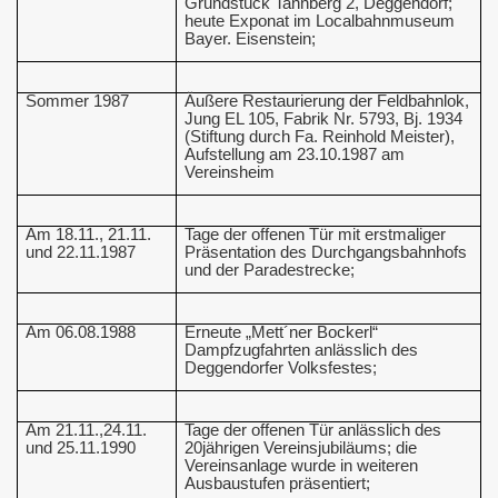
Grundstück Tannberg 2, Deggendorf;
heute Exponat im Localbahnmuseum
Bayer. Eisenstein;
Sommer 1987
Äußere Restaurierung der Feldbahnlok,
Jung EL 105, Fabrik Nr. 5793, Bj. 1934
(Stiftung durch Fa. Reinhold Meister),
Aufstellung am 23.10.1987 am
Vereinsheim
Am 18.11., 21.11.
Tage der offenen Tür mit erstmaliger
und 22.11.1987
Präsentation des Durchgangsbahnhofs
und der Paradestrecke;
Am 06.08.1988
Erneute „Mett´ner Bockerl“
Dampfzugfahrten anlässlich des
Deggendorfer Volksfestes;
Am 21.11.,24.11.
Tage der offenen Tür anlässlich des
und 25.11.1990
20jährigen Vereinsjubiläums; die
Vereinsanlage wurde in weiteren
Ausbaustufen präsentiert;