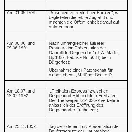
Am 31.05.1991
„Abschied vom Mett´ner Bockerl“; wir
begleiteten die letzte Zugfahrt und
machten die Öffentlichkeit darauf auf
aufmerksam;
Am 08.06. und
Nach umfangreicher äußerer
09.06.1991
Restauration Präsentation der
Dampflok „Deggendorf“ (J. A. Maffei,
Bj. 1927, Fabrik - Nr. 5684) beim
Bürgerfest;
Übernahme einer Patenschaft für
dieses ehem. „Mett´ner Bockerl“;
Am 18.07. und
„Freihafen-Express“ zwischen
19.07.1992
Deggendorf Hbf und dem Freihafen.
Der Triebwagen 614 036-2 verkehrte
anlässlich der Eröffnung des
Deggendorfer Freihafens;
Am 29.11.1992
Tag der offenen Tür; Präsentation der
Baufortschritte der Hauptanlage;