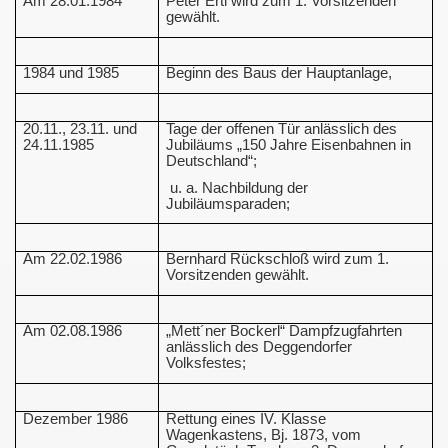
Am 28.01.1984
Peter Ertl wird zum 1. Vorsitzenden
gewählt.
1984 und 1985
Beginn des Baus der Hauptanlage,
20.11., 23.11. und
Tage der offenen Tür anlässlich des
24.11.1985
Jubiläums „150 Jahre Eisenbahnen in
Deutschland“;
u. a. Nachbildung der
Jubiläumsparaden;
Am 22.02.1986
Bernhard Rückschloß wird zum 1.
Vorsitzenden gewählt.
Am 02.08.1986
„Mett´ner Bockerl“ Dampfzugfahrten
anlässlich des Deggendorfer
Volksfestes;
Dezember 1986
Rettung eines IV. Klasse
Wagenkastens, Bj. 1873, vom