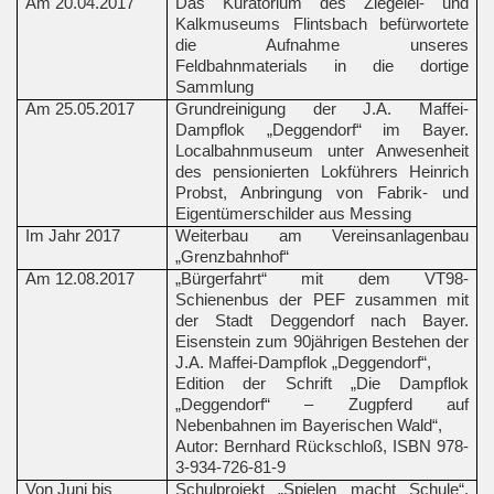
Am 20.04.2017
Das Kuratorium des Ziegelei- und
Kalkmuseums Flintsbach befürwortete
die Aufnahme unseres
Feldbahnmaterials in die dortige
Sammlung
Am 25.05.2017
Grundreinigung der J.A. Maffei-
Dampflok „Deggendorf“ im Bayer.
Localbahnmuseum unter Anwesenheit
des pensionierten Lokführers Heinrich
Probst, Anbringung von Fabrik- und
Eigentümerschilder aus Messing
Im Jahr 2017
Weiterbau am Vereinsanlagenbau
„Grenzbahnhof“
Am 12.08.2017
„Bürgerfahrt“ mit dem VT98-
Schienenbus der PEF zusammen mit
der Stadt Deggendorf nach Bayer.
Eisenstein zum 90jährigen Bestehen der
J.A. Maffei-Dampflok „Deggendorf“,
Edition der Schrift „Die Dampflok
„Deggendorf“ – Zugpferd auf
Nebenbahnen im Bayerischen Wald“,
Autor: Bernhard Rückschloß, ISBN 978-
3-934-726-81-9
Von Juni bis
Schulprojekt „Spielen macht Schule“,