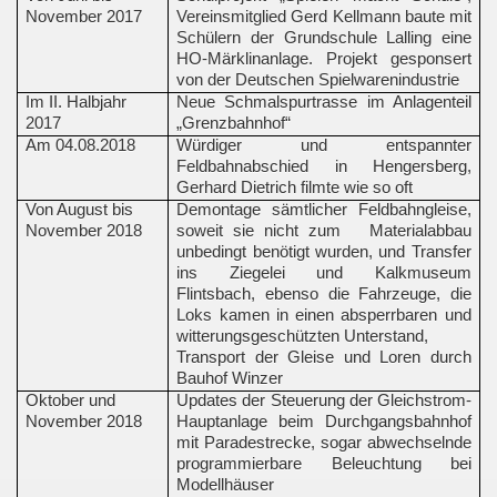
November 2017
Vereinsmitglied Gerd Kellmann baute mit
Schülern der Grundschule Lalling eine
HO-Märklinanlage. Projekt gesponsert
von der Deutschen Spielwarenindustrie
Im II. Halbjahr
Neue Schmalspurtrasse im Anlagenteil
2017
„Grenzbahnhof“
Am 04.08.2018
Würdiger und entspannter
Feldbahnabschied in Hengersberg,
Gerhard Dietrich filmte wie so oft
Von August bis
Demontage sämtlicher Feldbahngleise,
November 2018
soweit sie nicht zum
Materialabbau
unbedingt benötigt wurden, und Transfer
ins Ziegelei und Kalkmuseum
Flintsbach, ebenso die Fahrzeuge, die
Loks kamen in einen absperrbaren und
witterungsgeschützten Unterstand,
Transport der Gleise und Loren durch
Bauhof Winzer
Oktober und
Updates der Steuerung der Gleichstrom-
November 2018
Hauptanlage beim Durchgangsbahnhof
mit Paradestrecke, sogar abwechselnde
programmierbare Beleuchtung bei
Modellhäuser