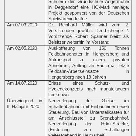
Schülern der Grundschule Angermühle
in Deggendorf eine HO-Märklinanlage.
Projekt gesponsert von der Deutschen
Spielwarenindustrie
Am 07.03.2020
Dr. Reinhard Müller wird zum 2.
Vorsitzenden gewählt. Der bisherige 2.
Vorsitzende Robert Spanner bleibt als
Beisitzer weiterhin im Vorstand
Am 02.05.2020
Auskofferung von 150 Tonnen
Feldbahnschotter in Hengersberg und
Abtransport zu einem privaten
Abnehmer, Auftrag an Baufirma, letzte
Feldbahn-Arbeitseinsätze in
Hengersberg nach 19 Jahren
Am 14.07.2020
Erlass eines Schutz- und
Hygienekonzepts nach monatelangem
Lockdown
Überwiegend im
Neuverlegung der Gleise im
II. Halbjahr 2020
Schattenbahnhof mit Einbau einer neuen
Steuerung, Bau von Unterstellkästen für
am Anschlussteil zu Grenzbahnhof,
Neuverlegung der H0m-Strecke,
(Erstellung von Schaltungen
weitestgehend in Heimarbeit)