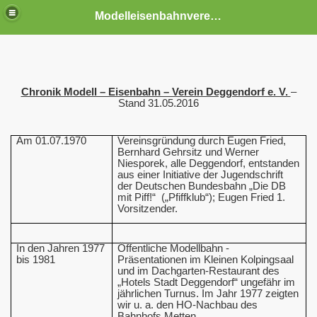
Modelleisenbahnverein Deggendorf
Chronik Modell – Eisenbahn – Verein Deggendorf e. V.
–
Stand 31.05.2016
Am 01.07.1970
Vereinsgründung durch Eugen Fried,
Bernhard Gehrsitz und Werner
Niesporek, alle Deggendorf, entstanden
aus einer Initiative der Jugendschrift
der Deutschen Bundesbahn „Die DB
mit Piff!“
(„Pfiffklub“); Eugen Fried 1.
Vorsitzender.
In den Jahren 1977
Öffentliche Modellbahn -
bis 1981
Präsentationen im Kleinen Kolpingsaal
und im Dachgarten-Restaurant des
„Hotels Stadt Deggendorf“ ungefähr im
jährlichen Turnus. Im Jahr 1977 zeigten
wir u. a. den HO-Nachbau des
Bahnhofs Metten.