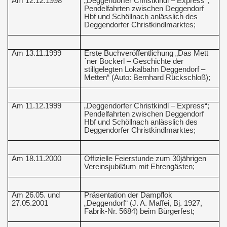
Am 12.12.1998
„Deggendorfer Christkindl – Express“;
Pendelfahrten zwischen Deggendorf
Hbf und Schöllnach anlässlich des
Deggendorfer Christkindlmarktes;
Am 13.11.1999
Erste Buchveröffentlichung „Das Mett
´ner Bockerl – Geschichte der
stillgelegten Lokalbahn Deggendorf –
Metten“ (Auto: Bernhard Rückschloß);
Am 11.12.1999
„Deggendorfer Christkindl – Express“;
Pendelfahrten zwischen Deggendorf
Hbf und Schöllnach anlässlich des
Deggendorfer Christkindlmarktes;
Am 18.11.2000
Offizielle Feierstunde zum 30jährigen
Vereinsjubiläum mit Ehrengästen;
Am 26.05. und
Präsentation der Dampflok
27.05.2001
„Deggendorf“ (J. A. Maffei, Bj. 1927,
Fabrik-Nr. 5684) beim Bürgerfest;