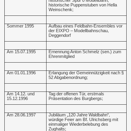
historischer Spur 0 Modellbahn,
historische Puppenstuben von Hella
Weinschenk;
Sommer 1995
Aufbau eines Feldbahn-Ensembles vor
der EIXPO – Modellbahnschau,
Deggendorf
Am 15.07.1995
Ernennung Anton Schmelz (sen.) zum
Ehrenmitglied
Am 01.01.1996
Erlangung der Gemeinnützigkeit nach §
52 Abgabenordnung;
Am 14.12. und
Tag der offenen Tür, erstmals
15.12.1996
Präsentation des Burgbergs;
Am 28.06.1997
Jubiläum „120 Jahre Waldbahn“,
würdige Feier am Bf. Ulrichsberg mit
einmaliger Wiederbelebung des
Zughalts;