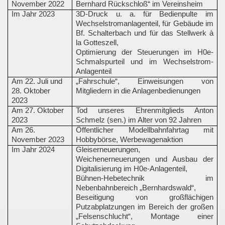
November 2022
Bernhard Rückschloß“ im Vereinsheim
Im Jahr 2023
3D-Druck u. a. für Bedienpulte im
Wechselstromanlagenteil, für Gebäude im
Bf. Schalterbach und für das Stellwerk à
la Gotteszell,
Optimierung der Steuerungen im H0e-
Schmalspurteil und im Wechselstrom-
Anlagenteil
Am 22. Juli und
„Fahrschule“, Einweisungen von
28. Oktober
Mitgliedern in die Anlagenbedienungen
2023
Am 27. Oktober
Tod unseres Ehrenmitglieds Anton
2023
Schmelz (sen.) im Alter von 92 Jahren
Am 26.
Öffentlicher Modellbahnfahrtag mit
November 2023
Hobbybörse, Werbewagenaktion
Im Jahr 2024
Gleiserneuerungen,
Weichenerneuerungen und Ausbau der
Digitalisierung im H0e-Anlagenteil,
Bühnen-Hebetechnik im
Nebenbahnbereich „Bernhardswald“,
Beseitigung von großflächigen
Putzabplatzungen im Bereich der großen
„Felsenschlucht“, Montage einer