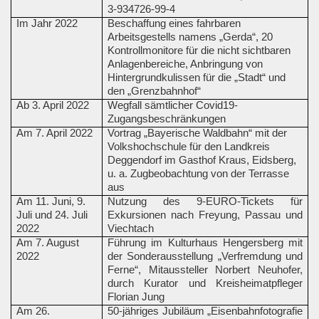
3-934726-99-4
Im Jahr 2022
Beschaffung eines fahrbaren
Arbeitsgestells namens „Gerda“, 20
Kontrollmonitore für die nicht sichtbaren
Anlagenbereiche, Anbringung von
Hintergrundkulissen für die „Stadt“ und
den „Grenzbahnhof“
Ab 3. April 2022
Wegfall sämtlicher Covid19-
Zugangsbeschränkungen
Am 7. April 2022
Vortrag „Bayerische Waldbahn“ mit der
Volkshochschule für den Landkreis
Deggendorf im Gasthof Kraus, Eidsberg,
u. a. Zugbeobachtung von der Terrasse
aus
Am 11. Juni, 9.
Nutzung des 9-EURO-Tickets für
Juli und 24. Juli
Exkursionen nach Freyung, Passau und
2022
Viechtach
Am 7. August
Führung im Kulturhaus Hengersberg mit
2022
der Sonderausstellung „Verfremdung und
Ferne“, Mitaussteller Norbert Neuhofer,
durch Kurator und Kreisheimatpfleger
Florian Jung
Am 26.
50-jähriges Jubiläum „Eisenbahnfotografie